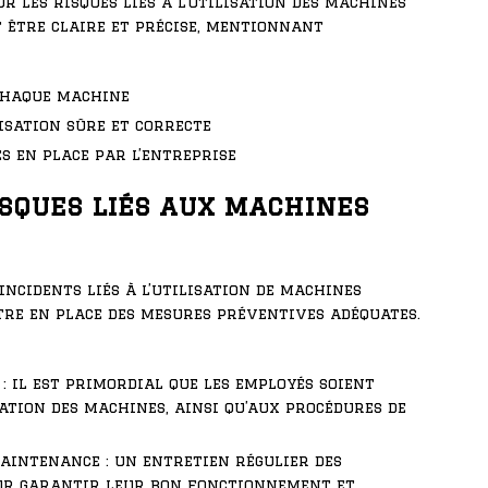
r les risques liés à l’utilisation des machines
 être claire et précise, mentionnant
 chaque machine
isation sûre et correcte
s en place par l’entreprise
isques liés aux machines
 incidents liés à l’utilisation de machines
ttre en place des mesures préventives adéquates.
: il est primordial que les employés soient
ation des machines, ainsi qu’aux procédures de
maintenance : un entretien régulier des
ur garantir leur bon fonctionnement et