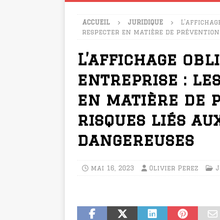
ACCUEIL
JURIDIQUE
L’affichag
respecter en matière de prévention
L’affichage obl
entreprise : le
en matière de 
risques liés a
dangereuses
mai 16, 2023
Olivier Perez
J