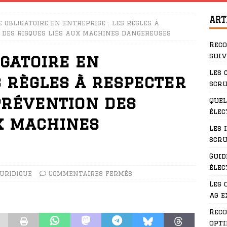
ART
e obligatoire en entreprise : les règles à
 des risques liés aux machines dangereuses
Rec
suiv
igatoire en
Les 
s règles à respecter
scru
prévention des
Quel
élec
ux machines
Les 
scru
Guid
élec
uridique
Commentaires fermés
Les 
ag e
Rec
opti