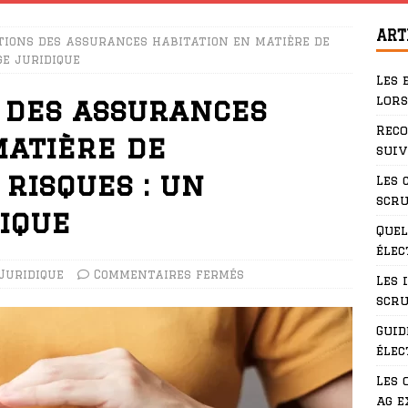
ART
ations des assurances habitation en matière de
ge juridique
Les 
lors
s des assurances
Rec
matière de
suiv
risques : un
Les 
scru
ique
Quel
élec
Juridique
Commentaires fermés
Les 
scru
Guid
élec
Les 
ag e