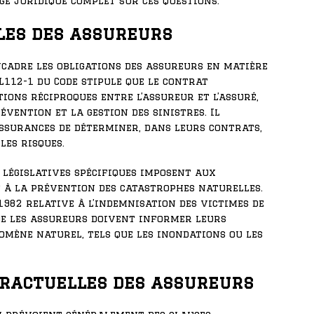
ge juridique complet sur ces questions.
les des assureurs
cadre les obligations des assureurs en matière
 L112-1 du Code stipule que le contrat
tions réciproques entre l’assureur et l’assuré,
vention et la gestion des sinistres. Il
ssurances de déterminer, dans leurs contrats,
les risques.
s législatives spécifiques imposent aux
 à la prévention des catastrophes naturelles.
 1982 relative à l’indemnisation des victimes de
e les assureurs doivent informer leurs
omène naturel, tels que les inondations ou les
tractuelles des assureurs