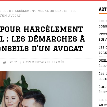
ART
e pour harcèlement moral ou sexuel : les
d’un avocat
Les 
lors
 pour harcèlement
Rec
l : les démarches à
suiv
onseils d’un avocat
Les 
scru
Quel
Droit
Commentaires fermés
élec
Les 
scru
Guid
élec
Les 
ag e