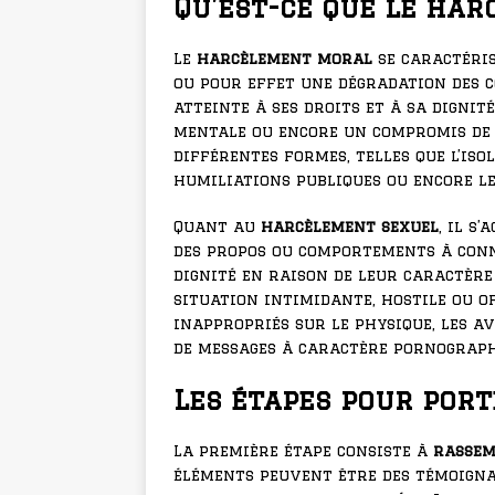
Qu’est-ce que le har
Le
harcèlement moral
se caractéris
ou pour effet une dégradation des c
atteinte à ses droits et à sa dignit
mentale ou encore un compromis de 
différentes formes, telles que l’iso
humiliations publiques ou encore le
Quant au
harcèlement sexuel
, il s
des propos ou comportements à conn
dignité en raison de leur caractèr
situation intimidante, hostile ou o
inappropriés sur le physique, les a
de messages à caractère pornograph
Les étapes pour port
La première étape consiste à
rassem
éléments peuvent être des témoignag