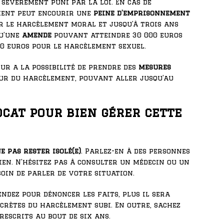
sévèrement puni par la loi. En cas de
ment peut encourir une
peine d’emprisonnement
r le harcèlement moral et jusqu’à trois ans
qu’une
amende
pouvant atteindre 30 000 euros
0 euros pour le harcèlement sexuel.
eur a la possibilité de prendre des
mesures
eur du harcèlement, pouvant aller jusqu’au
ocat pour bien gérer cette
e pas rester isolé(e)
. Parlez-en à des personnes
ien. N’hésitez pas à consulter un médecin ou un
soin de parler de votre situation.
endez pour dénoncer les faits, plus il sera
ncrètes du harcèlement subi. En outre, sachez
rescrits au bout de six ans.