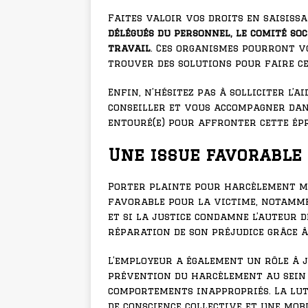
Faites valoir vos droits en saisiss
délégués du personnel, le comité soc
travail
. Ces organismes pourront v
trouver des solutions pour faire c
Enfin, n’hésitez pas à solliciter l’a
conseiller et vous accompagner dans
entouré(e) pour affronter cette ép
Une issue favorable 
Porter plainte pour harcèlement mo
favorable pour la victime, notamme
et si la justice condamne l’auteur d
réparation de son préjudice grâce 
L’employeur a également un rôle à 
prévention du harcèlement au sein 
comportements inappropriés. La lut
de conscience collective et une mob