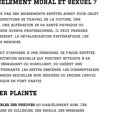
cèlement moral et sexuel ?
e par des agissements répétés ayant pour objet
onditions de travail de la victime, une
é, une altération de sa santé physique ou
son avenir professionnel. Il peut prendre
lement, la dévalorisation systématique, les
s menaces.
’agit d’imposer à une personne, de façon répétée,
otation sexuelle qui portent atteinte à sa
e dégradant ou humiliant, ou créent une
ffensante. Les gestes obscènes, les commentaires
vances sexuelles non désirées ou encore l’envoi
ique en font partie.
er plainte
bler des preuves
du harcèlement subi. Ces
es de collègues, des emails, des messages