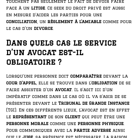
touchent pas seulement le fait de devoir faire
face à un
litige
. Ce geek du droit privé est aussi
en mesure d’aider les parties pour une
conciliation
, un
règlement à l’amiable
comme pour
le cas d’un
divorce
.
Dans quels cas le service
d’un avocat est-il
obligatoire ?
Lorsqu’une personne doit
comparaître
devant la
cour d’appel
, elle se trouve dans l’
obligation
de se
faire assister d’un
avocat
. Il s’agit ici d’un
impératif comme dans le cas où il va s’agir de se
présenter devant le
Tribunal de Grande Instance
(TGI). En ces différents lieux, l’avocat est en effet
le
représentant
de son
client
qui peut être une
personne morale
comme une
personne physique
.
Pour communiquer avec la
partie adverse
ainsi
que le
juge
, sa présence est nécessaire. La raison