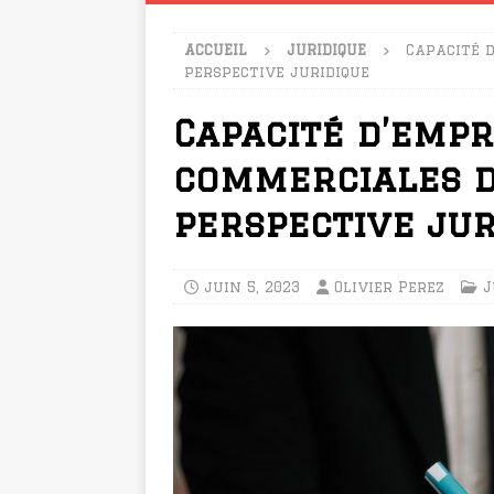
ACCUEIL
JURIDIQUE
Capacité 
perspective juridique
Capacité d’empr
commerciales d
perspective jur
juin 5, 2023
Olivier Perez
J