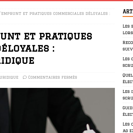
ART
d’emprunt et pratiques commerciales déloyales :
Les 
lors
unt et pratiques
Rec
éloyales :
suiv
idique
Les 
scru
Quel
uridique
Commentaires fermés
élec
Les 
scru
Guid
élec
Les 
ag e