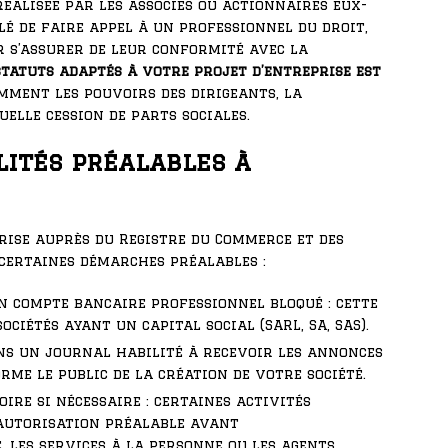
réalisée par les associés ou actionnaires eux-
lé de faire appel à un professionnel du droit,
r s’assurer de leur conformité avec la
statuts adaptés à votre projet d’entreprise est
mment les pouvoirs des dirigeants, la
uelle cession de parts sociales.
lités préalables à
ise auprès du Registre du Commerce et des
 certaines démarches préalables :
un compte bancaire professionnel bloqué : cette
ociétés ayant un capital social (SARL, SA, SAS).
ns un journal habilité à recevoir les annonces
orme le public de la création de votre société.
ire si nécessaire : certaines activités
autorisation préalable avant
, les services à la personne ou les agents