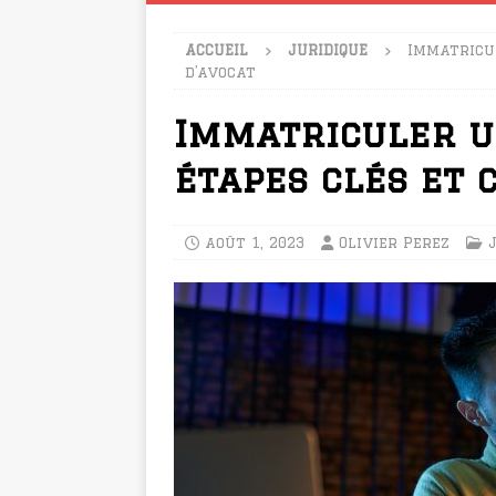
ACCUEIL
JURIDIQUE
Immatricul
d’avocat
Immatriculer u
étapes clés et 
août 1, 2023
Olivier Perez