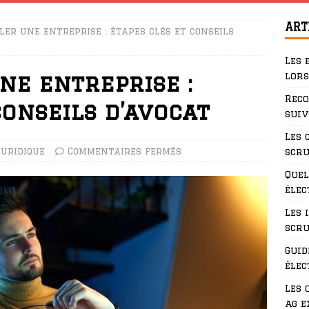
ART
er une entreprise : étapes clés et conseils
Les 
lors
ne entreprise :
Rec
conseils d’avocat
suiv
Les 
Juridique
Commentaires fermés
scru
Quel
élec
Les 
scru
Guid
élec
Les 
ag e