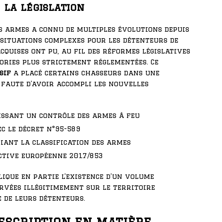
 la législation
s armes a connu de multiples évolutions depuis
 situations complexes pour les détenteurs de
cquises ont pu, au fil des réformes législatives
gories plus strictement réglementées. Ce
sif
a placé certains chasseurs dans une
, faute d’avoir accompli les nouvelles
lissant un contrôle des armes à feu
ec le décret n°95-589
iant la classification des armes
ective européenne 2017/853
ique en partie l’existence d’un volume
ervées illégitimement sur le territoire
 de leurs détenteurs.
escription en matière