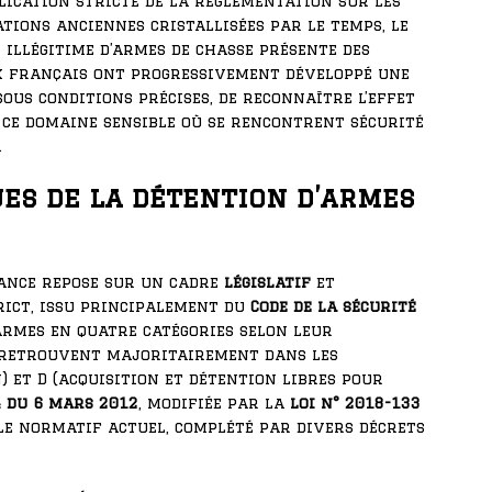
plication stricte de la réglementation sur les
tions anciennes cristallisées par le temps, le
 illégitime d’armes de chasse présente des
x français ont progressivement développé une
ous conditions précises, de reconnaître l’effet
 ce domaine sensible où se rencontrent sécurité
.
es de la détention d’armes
rance repose sur un cadre
législatif
et
ict, issu principalement du
Code de la sécurité
s armes en quatre catégories selon leur
e retrouvent majoritairement dans les
) et D (acquisition et détention libres pour
4 du 6 mars 2012
, modifiée par la
loi n° 2018-133
cle normatif actuel, complété par divers décrets