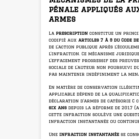
pénale appliqués au
armes
La
prescription
constitue un princi
codifié aux
articles 7 à 9 du Code d
de l’action publique après l’écoulem
l’infraction. Ce mécanisme juridiqu
l’effacement progressif des preuves
sociale de l’auteur non poursuivi d
pas maintenir indéfiniment la mena
En matière de conservation illégitim
applicable dépend de la qualificati
déclaration d’armes de catégorie C
six ans
depuis la réforme de 2017 (a
cette infraction soulève une questi
infraction instantanée ou continue
Une
infraction instantanée
se cons