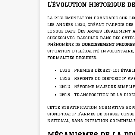
L’évolution historique de
La réglementation française sur le
les années 1930, créant parfois des
longue date. Des armes légalement a
successives, basculer dans des caté
phénomène de
durcissement progres
situation d’illégalité involontaire
formalités requises.
1939 : Premier décret-loi étab
1995 : Refonte du dispositif av
2012 : Réforme majeure simplif
2018 : Transposition de la dir
Cette stratification normative expl
significatif d’armes de chasse cons
national, sans intention criminelle
Mécanismes de la pr