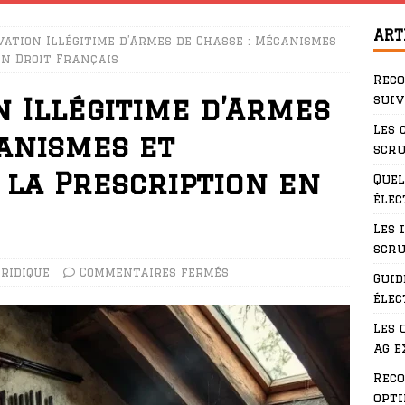
ART
ation Illégitime d’Armes de Chasse : Mécanismes
en Droit Français
Rec
suiv
 Illégitime d’Armes
Les 
anismes et
scru
 la Prescription en
Quel
élec
Les 
scru
ridique
Commentaires fermés
Guid
élec
Les 
ag e
Rec
opti