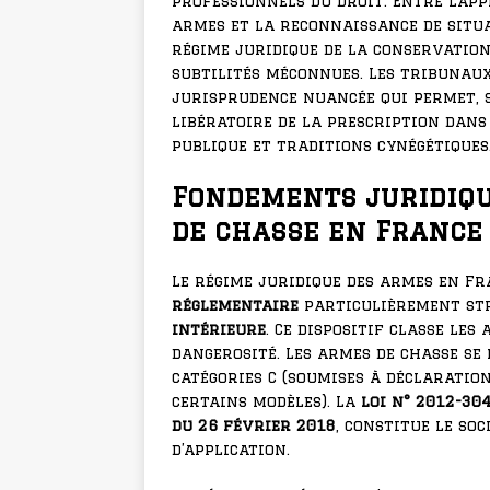
professionnels du droit. Entre l’ap
armes et la reconnaissance de situa
régime juridique de la conservation
subtilités méconnues. Les tribunau
jurisprudence nuancée qui permet, s
libératoire de la prescription dans
publique et traditions cynégétiques
Fondements juridiqu
de chasse en France
Le régime juridique des armes en F
réglementaire
particulièrement str
intérieure
. Ce dispositif classe le
dangerosité. Les armes de chasse s
catégories C (soumises à déclaration
certains modèles). La
loi n° 2012-30
du 26 février 2018
, constitue le so
d’application.