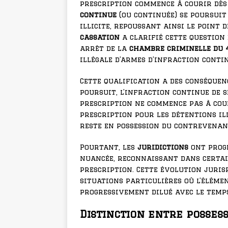
prescription commence à courir dès 
continue
(ou continuée) se poursuit
illicite, repoussant ainsi le point 
cassation
a clarifié cette question
arrêt de la
chambre criminelle du 
illégale d’armes d’infraction contin
Cette qualification a des conséquen
poursuit, l’infraction continue de s
prescription ne commence pas à cour
prescription pour les détentions il
reste en possession du contrevenan
Pourtant, les
juridictions
ont prog
nuancée, reconnaissant dans certain
prescription. Cette évolution juris
situations particulières où l’élémen
progressivement dilué avec le temps
Distinction entre posses