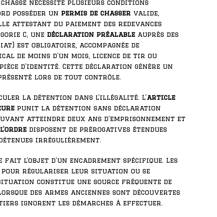
 chasse nécessite plusieurs conditions
bord posséder un
permis de chasser
valide,
lle attestant du paiement des redevances
gorie C, une
déclaration préalable
auprès des
at) est obligatoire, accompagnée de
ical de moins d’un mois, licence de tir ou
pièce d’identité. Cette déclaration génère un
présenté lors de tout contrôle.
uler la détention dans l’illégalité. L’
article
eure
punit la détention sans déclaration
 pouvant atteindre deux ans d’emprisonnement et
l’ordre
disposent de prérogatives étendues
 détenues irrégulièrement.
 fait l’objet d’un encadrement spécifique. Les
 pour régulariser leur situation ou se
 situation constitue une source fréquente de
lorsque des armes anciennes sont découvertes
itiers ignorent les démarches à effectuer.