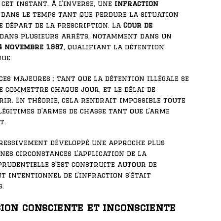
cet instant. À l’inverse, une
infraction
 dans le temps tant que perdure la situation
de départ de la prescription. La
Cour de
 dans plusieurs arrêts, notamment dans un
4 novembre 1997
, qualifiant la détention
ue.
ces majeures : tant que la détention illégale se
e commettre chaque jour, et le délai de
ir. En théorie, cela rendrait impossible toute
légitimes d’armes de chasse tant que l’arme
t.
ressivement développé une approche plus
es circonstances l’application de la
prudentielle s’est construite autour de
t intentionnel de l’infraction s’était
.
sion consciente et inconsciente