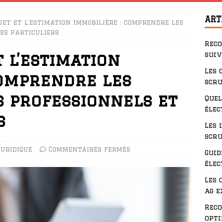
ART
uet et l’estimation immobilière : comprendre les
es particuliers
Rec
suiv
t l’estimation
Les 
comprendre les
scru
s professionnels et
Quel
élec
s
Les 
scru
Juridique
Commentaires fermés
Guid
élec
Les 
ag e
Rec
opti