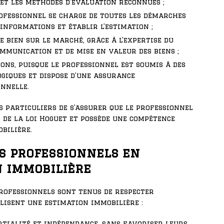
et les méthodes d’évaluation reconnues ;
rofessionnel se charge de toutes les démarches
informations et établir l’estimation ;
e bien sur le marché, grâce à l’expertise du
mmunication et de mise en valeur des biens ;
ons, puisque le professionnel est soumis à des
ogiques et dispose d’une assurance
onnelle.
s particuliers de s’assurer que le professionnel
s de la loi Hoguet et possède une compétence
bilière.
es professionnels en
n immobilière
 professionnels sont tenus de respecter
alisent une estimation immobilière :
rtialité et indépendance, sans favoriser leurs