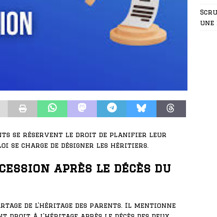
Scru
une 
nts se réservent le droit de planifier leur
 loi se charge de désigner les héritiers.
ccession après le décès du
partage de l’héritage des parents. Il mentionne
t droit à l’héritage après le décès des deux