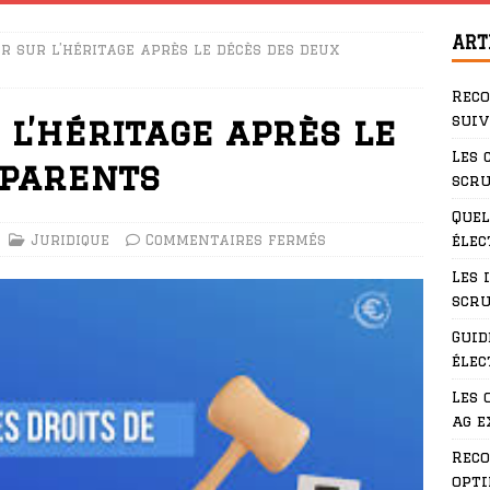
ART
r sur l’héritage après le décès des deux
Rec
suiv
 l’héritage après le
Les 
 parents
scru
Quel
Juridique
Commentaires fermés
élec
Les 
scru
Guid
élec
Les 
ag e
Rec
opti