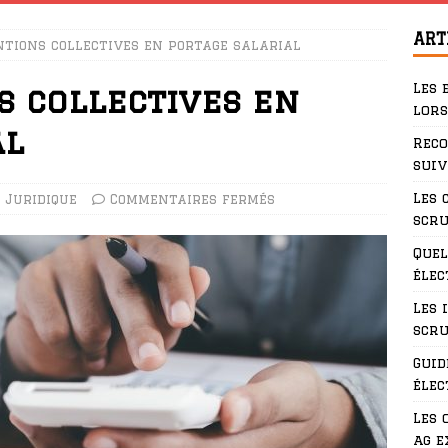
ART
ntions collectives en portage salarial
Les 
s collectives en
lors
al
Rec
suiv
Les 
Juridique
Commentaires fermés
scru
Quel
élec
Les 
scru
Guid
élec
Les 
ag e