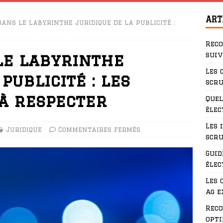
ART
ans le labyrinthe juridique de la publicité :
Rec
suiv
le labyrinthe
Les 
publicité : les
scru
 à respecter
Quel
élec
Les 
Juridique
Commentaires fermés
scru
Guid
élec
Les 
ag e
Rec
opti