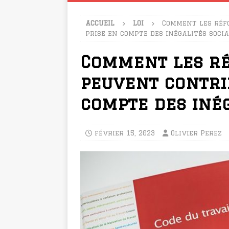
ACCUEIL
LOI
Comment les réf
prise en compte des inégalités soci
Comment les ré
peuvent contri
compte des inég
février 15, 2023
Olivier Perez