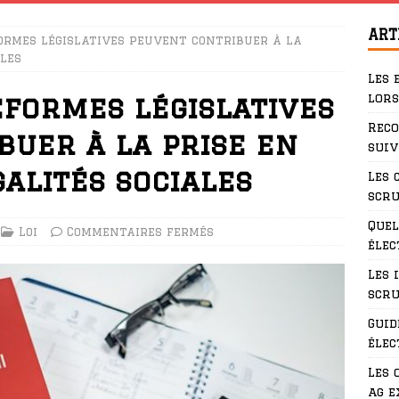
ART
ormes législatives peuvent contribuer à la
ales
Les 
lors
formes législatives
Rec
buer à la prise en
suiv
alités sociales
Les 
scru
Quel
Loi
Commentaires fermés
élec
Les 
scru
Guid
élec
Les 
ag e