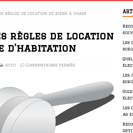
ART
es règles de location de biens à usage
Rec
suiv
s règles de location
Les 
e d’habitation
scru
Quel
Actu
Commentaires fermés
élec
Les 
scru
Guid
élec
Les 
ag e
Rec
opti